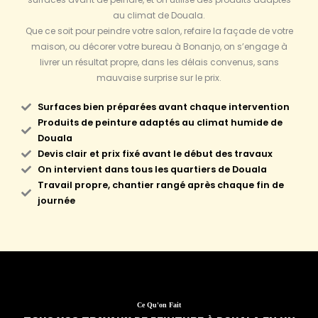
au climat de Douala.
Que ce soit pour peindre votre salon, refaire la façade de votre
maison, ou décorer votre bureau à Bonanjo, on s’engage à
livrer un résultat propre, dans les délais convenus, sans
mauvaise surprise sur le prix.
Surfaces bien préparées avant chaque intervention
Produits de peinture adaptés au climat humide de
Douala
Devis clair et prix fixé avant le début des travaux
On intervient dans tous les quartiers de Douala
Travail propre, chantier rangé après chaque fin de
journée
Ce Qu'on Fait