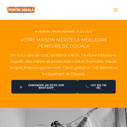
Skip
to
content
✦ PEINTRE PROFESSIONNEL À DOUALA
VOTRE MAISON MÉRITE LA MEILLEURE
PEINTURE DE DOUALA
On s'occupe de tout, du début à la fin. Peinture intérieure,
façade, décoration et protection contre l'humidité. Travail
soigné, finitions qui tiennent. Devis gratuit en 24h dans tous
les quartiers de Douala.
DEMANDER UN DEVIS SUR
+237 654 743
WHATSAPP
091