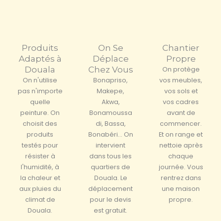
Produits
On Se
Chantier
Adaptés à
Déplace
Propre
Douala
Chez Vous
On protège
On n'utilise
Bonapriso,
vos meubles,
pas n'importe
Makepe,
vos sols et
quelle
Akwa,
vos cadres
peinture. On
Bonamoussa
avant de
choisit des
di, Bassa,
commencer.
produits
Bonabéri... On
Et on range et
testés pour
intervient
nettoie après
résister à
dans tous les
chaque
l'humidité, à
quartiers de
journée. Vous
la chaleur et
Douala. Le
rentrez dans
aux pluies du
déplacement
une maison
climat de
pour le devis
propre.
Douala.
est gratuit.