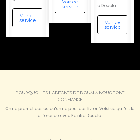
Voir ce
à Douala.
service
Voir ce
service
Voir ce
service
POURQUOI LES HABITANTS DE DOUALA NOUS FONT
CONFIANCE
On ne promet pas ce qu'on ne peut pas livrer. Voici ce qui fait la
différence avec Peintre Douala.