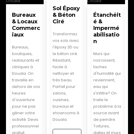
Sol Époxy
Bureaux
& Béton
Étanchéit
& Locaux
Ciré
é &
Commerc
Impermé
iaux
Transformez
abilisatio
vos sols avec
n
Bureaux,
l'époxy 3D ou
boutiques,
le béton ciré.
Murs qui
restaurants et
Résistant,
noircissent,
cliniques à
facile à
taches
Douala. On
nettoyer et
d'humidité qui
travaille en
très beau.
reviennent,
dehors de vos
Parfait pour
eau qui
heures
salons,
s'infiltre? On
d'ouverture
cuisines,
traite le
pour ne pas
bureaux et
problème à la
gêner votre
showrooms à
source avant
activité. Devis
Douala.
de peindre.
professionnel
Toitures,
gratuit.
dalles et murs