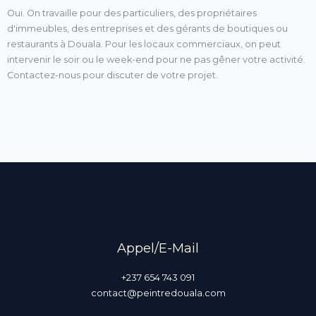
Oui. On travaille pour des particuliers, des propriétaires
d'immeubles, des entreprises et des gérants de boutiques ou
restaurants à Douala. Pour les locaux commerciaux, on peut
intervenir le soir ou le week-end pour ne pas gêner votre activité.
Contactez-nous pour discuter de votre projet.
Appel/E-Mail
+237 654 743 091
contact@peintredouala.com