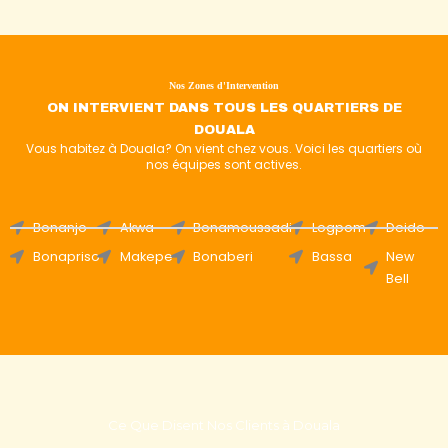
Nos Zones d'Intervention
ON INTERVIENT DANS TOUS LES QUARTIERS DE
DOUALA
Vous habitez à Douala? On vient chez vous. Voici les quartiers où
nos équipes sont actives.
Bonanjo
Akwa
Bonamoussadi
Logpom
Deido
Bonapriso
Makepe
Bonaberi
Bassa
New
Bell
Ce Que Disent Nos Clients à Douala