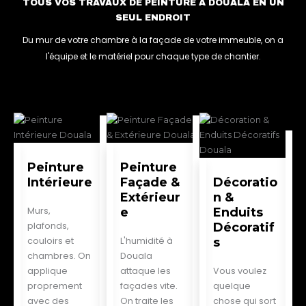
TOUS VOS TRAVAUX DE PEINTURE À DOUALA EN UN
SEUL ENDROIT
Du mur de votre chambre à la façade de votre immeuble, on a
l'équipe et le matériel pour chaque type de chantier.
Peinture
Peinture
Intérieure
Façade &
Décoratio
Extérieur
n &
Murs,
e
Enduits
plafonds,
Décoratif
couloirs et
L'humidité à
s
chambres. On
Douala
applique
attaque les
Vous voulez
proprement
façades vite.
quelque
avec des
On traite les
chose qui sort